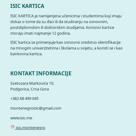
ISIC KARTICA
ISIC KARTICA je namijenjena učenicima i studentima koji imaju
dokaz o tome da su đaci ili da studiranju na osnovnim,
postdiplomskim ili doktorskim studijama. Korisnici kartice
moraju imati najmanje 12 godina.
ISIC kartica se primenjuje kao osnovno sredstvo identifikacije
na mnogim univerzitetima i školama u svijetu, a koristi se i kao
bankovna kartica.
KONTAKT INFORMACIJE
Svetozara Markovića 19,
Podgorica, Crna Gora
+382 68 499 045
montenegroisic@gmail.com
www.isic.me
isic.montenegro