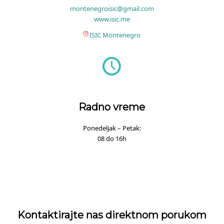
montenegroisic@gmail.com
www.isic.me
ISIC Montenegro
Radno vreme
Ponedeljak – Petak:
08 do 16h
Kontaktirajte nas direktnom porukom