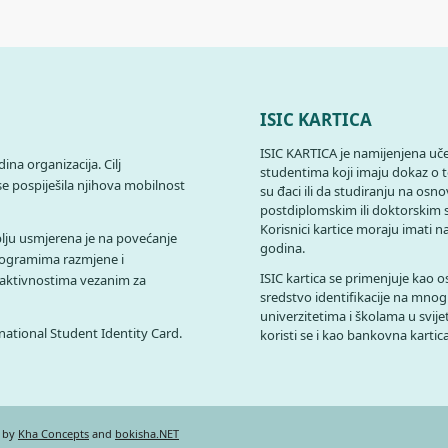
ISIC KARTICA
ISIC KARTICA je namijenjena uče
na organizacija. Cilj
studentima koji imaju dokaz o
se pospiješila njihova mobilnost
su đaci ili da studiranju na osn
postdiplomskim ili doktorskim 
Korisnici kartice moraju imati 
ju usmjerena je na povećanje
godina.
ogramima razmjene i
ISIC kartica se primenjuje kao 
 aktivnostima vezanim za
sredstvo identifikacije na mno
univerzitetima i školama u svije
rnational Student Identity Card.
koristi se i kao bankovna kartica
n by
Kha Concepts
and
bokisha.NET