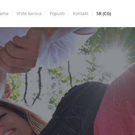
nama
Vrste kartica
Popusti
Kontakt
SR (CG)