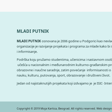
MLADI PUTNIK
MLADI PUTNIK
osnovana je 2006 godine u Podgorici kao nevladi
organizacije je razvijanje projekata i programa za mlade kako bi 
i informisanje.
Podrška koju pružamo studentima, učenicima i nastavnom osobl
učešća u nacionalnim i međunarodnim kulturno-građanskim pr
obrazovne i naučne saradnje, zatim povećanje informisanosti o
nauku, kulturu, putovanja, sport, obrazovanje i društveni život.
Jedan od najistaknutijih projekata koji izdvajamo je je ISIC- Inte
Copyright © 2019 Moja Kartica, Beograd. All rights reserved. Web desig