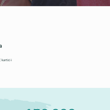
a
kartici i