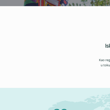
Is
Kao reg
u toku