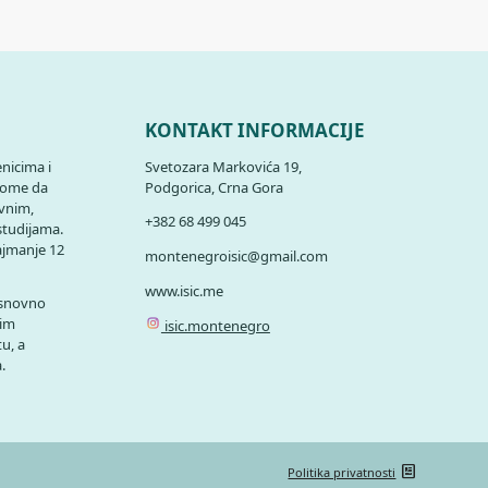
KONTAKT INFORMACIJE
nicima i
Svetozara Markovića 19,
 tome da
Podgorica, Crna Gora
ovnim,
+382 68 499 045
studijama.
najmanje 12
montenegroisic@gmail.com
www.isic.me
osnovno
gim
isic.montenegro
tu, a
.
Politika privatnosti