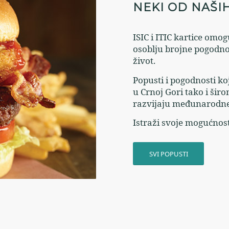
NEKI OD NAŠI
ISIC i ITIC kartice om
osoblju brojne pogodno
život.
Popusti i pogodnosti k
u Crnoj Gori tako i širo
razvijaju međunarodne 
Istraži svoje mogućnost
SVI POPUSTI