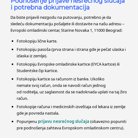
Podnošenje prijave nesrećnog slučaja
i potrebna dokumentacija
Da biste prijavili nezgodu na putovanju, potrebno je da
sledeću dokumentaciju pošaljete ili dostavite na našu adresu –
Evropski omladinski centar, Starine Novaka 1, 11000 Beograd:
Fotokopiju lične karte.
Fotokopiju pasoša (prva strana i strana gde je pečat ulaska i
izlaska iz zemlje).
Fotokopiju Evropske omladinske kartice (EYCA kartice) ili
Studentske čip kartice.
Fotokopiju kartice sa računom iz banke. Ukoliko
nemate svoj račun, onda se navodi račun jednog
od roditelja, uz saglasnost da se nadoknada uplati na taj žiro
račun.
Fotokopije računa i medicinskih izveštaja od lekara iz zemlje
gde je povreda nastala.
Popunjenu
prijavu nesrećnog slučaja
(obavezno popuniti
pre podnošenja zahteva Evropskom omladinskom centru).