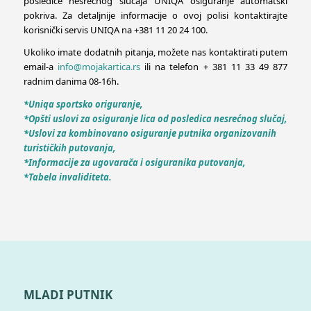
posledice nesrećnog slučaja UNIQA osiguranje automatski
pokriva. Za detaljnije informacije o ovoj polisi kontaktirajte
korisnički servis UNIQA na +381 11 20 24 100.
Ukoliko imate dodatnih pitanja, možete nas kontaktirati putem
email-a
info@mojakartica.rs
ili na telefon + 381 11 33 49 877
radnim danima 08-16h.
*Uniqa sportsko origuranje,
*Opšti uslovi za osiguranje lica od posledica nesrećnog slučaj,
*Uslovi za kombinovano osiguranje putnika organizovanih
turističkih putovanja,
*Informacije za ugovarača i osiguranika putovanja,
*Tabela invaliditeta.
MLADI PUTNIK