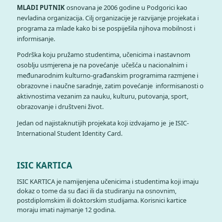
MLADI PUTNIK
osnovana je 2006 godine u Podgorici kao
nevladina organizacija. Cilj organizacije je razvijanje projekata i
programa za mlade kako bi se pospiješila njihova mobilnost i
informisanje.
Podrška koju pružamo studentima, učenicima i nastavnom
osoblju usmjerena je na povećanje učešća u nacionalnim i
međunarodnim kulturno-građanskim programima razmjene i
obrazovne i naučne saradnje, zatim povećanje informisanosti o
aktivnostima vezanim za nauku, kulturu, putovanja, sport,
obrazovanje i društveni život.
Jedan od najistaknutijih projekata koji izdvajamo je je ISIC-
International Student Identity Card.
ISIC KARTICA
ISIC KARTICA je namijenjena učenicima i studentima koji imaju
dokaz o tome da su đaci ili da studiranju na osnovnim,
postdiplomskim ili doktorskim studijama. Korisnici kartice
moraju imati najmanje 12 godina.