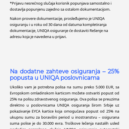
*Prijavu nesrećnog slučaja korisnik popunjava samostalno i
dostavlja popunjenu zajedno sa ostalom dokumentacijom.
Nakon provere dokumentacije, prosleđujemo je UNIQA
osiguranju i u roku od 30 dana od datuma kompletiranja
dokumentacije, UNIQA osiguranje će dostaviti Rešenje na
adresu koja je navedena u prijavi.
Na dodatne zahteve osiguranja – 25%
popusta u UNIQA poslovnicama
Ukoliko vam je potrebna polisa na sumu preko 5.000 EUR, sa
Evropskom omladinskom karticom možete ostvariti popust od
25% na polisu zdravstvenog osiguranja. Ova polisa se preuzima
direktno u poslovnicama UNIQA osiguranja širom Srbije uz
pokazivanje EYCA kartice koja omogućava popust od 25% na
ukupnu sumu za boravišni period u inostranstvu – osigurana
suma polise je do 30.000 evra. Troškove lečenja nastalih usled