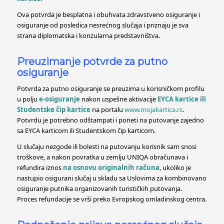
Ova potvrda je besplatna i obuhvata zdravstveno osiguranje i
osiguranje od posledica nesrećnog slučaja i priznaju je sva
strana diplomatska i konzularna predstavništva.
Preuzimanje potvrde za putno
osiguranje
Potvrda za putno osiguranje se preuzima u korisničkom profilu
u polju
e-osiguranje
nakon uspešne aktivacije
EYCA kartice ili
Studentske čip kartice
na portalu
www.mojakartica.rs
.
Potvrdu je potrebno odštampati i poneti na putovanje zajedno
sa EYCA karticom ili Studentskom čip karticom.
U slučaju nezgode ili bolesti na putovanju korisnik sam snosi
troškove, a nakon povratka u zemlju UNIQA obračunava i
refundira iznos
na osnovu originalnih računa
, ukoliko je
nastupio osigurani slučaj u skladu sa Uslovima za kombinovano
osiguranje putnika organizovanih turističkih putovanja.
Proces refundacije se vrši preko Evropskog omladinskog centra.