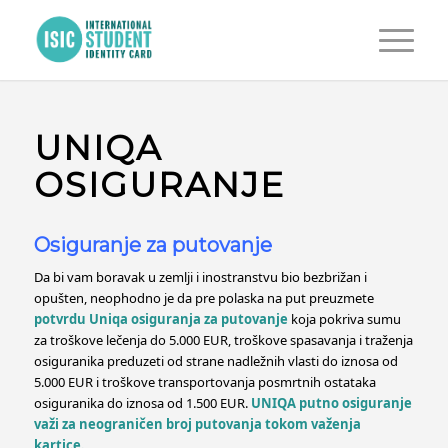
UNIQA
OSIGURANJE
Osiguranje za putovanje
Da bi vam boravak u zemlji i inostranstvu bio bezbrižan i
opušten, neophodno je da pre polaska na put preuzmete
potvrdu Uniqa osiguranja za putovanje
koja pokriva sumu
za troškove lečenja do 5.000 EUR, troškove spasavanja i traženja
osiguranika preduzeti od strane nadležnih vlasti do iznosa od
5.000 EUR i troškove transportovanja posmrtnih ostataka
osiguranika do iznosa od 1.500 EUR.
UNIQA putno osiguranje
važi za neograničen broj putovanja tokom važenja
kartice.